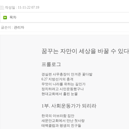
작성일 : 11-11-22 07:19
목차
글쓴이 :
관리자
꿈꾸는 자만이 세상을 바꿀 수 있
프롤로그
경실련 사무총장이 안겨준 꽃다발
6.27 지방선거의 충격
무엇이 나라를 위하는 길인가
정치하려고 시민운동했구나
현대교회에서 흘린 눈물
1부. 사회운동가가 되리라
한국의 아브라함 집안
새문안교회에서 만난 첫사랑
태백클럽과 평생의 친구들