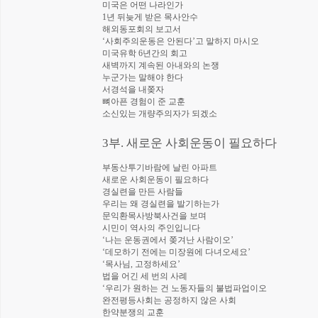
미국은 어떤 나라인가
1년 뒤늦게 받은 목사안수
해외동포회의 보고서
‘사회주의운동은 안된다’고 말하지 마시오
미국유학 6년간의 회고
새벽까지 계속된 아내와의 논쟁
누군가는 말해야 한다
서경석을 내쫒자
뼈아픈 경험이 준 교훈
소신있는 개량주의자가 되겠소
3부. 새로운 사회운동이 필요하다
부동산투기바람에 날린 아파트
새로운 사회운동이 필요하다
경실련을 만든 사람들
우리는 왜 경실련을 발기하는가
문익환목사방북사건을 보며
시민이 역사의 주인입니다
‘나는 운동권에서 쫒겨난 사람이오’
‘데모하기 전에는 미장원에 다녀오세요’
‘목사님, 고정하세요’
법을 어긴 세 번의 사례
‘우리가 원하는 건 노동자들의 불법파업이오
완전평등사회는 공정하지 않은 사회
한약분쟁의 교훈