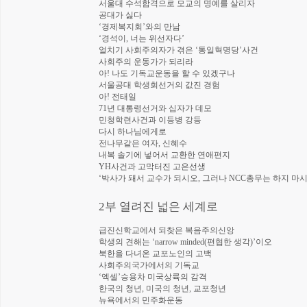
서울대 수석합격으로 모교의 명예를 살리자
공대가 싫다
‘경제복지회’와의 만남
‘경석이, 너는 위선자다’
얼치기 사회주의자가 겪은 ‘통일혁명당’사건
사회주의 운동가가 되리라
아! 나도 기독교운동을 할 수 있겠구나
서울공대 학생회선거의 값진 경험
아! 전태일
71년 대통령선거와 십자가 데모
민청학련사건과 이등병 강등
다시 하나님에게로
전나무같은 여자, 신혜수
내복 솔기에 넣어서 교환한 연애편지
YH사건과 고막터진 고은선생
‘박사가 돼서 교수가 되시오, 그러나 NCC총무는 하지 마시
2부 열려진 넓은 세계로
급진신학교에서 되찾은 복음주의신앙
학생의 견해는 ‘narrow minded(편협한 생각)’이오
북한을 다녀온 교포노인의 고백
사회주의국가에서의 기독교
‘엑셀’승용차 미국상륙의 감격
한국의 청년, 미국의 청년, 교포청년
뉴욕에서의 민주화운동