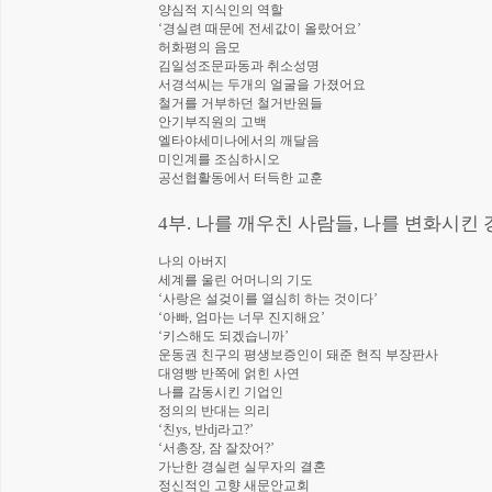
양심적 지식인의 역할
‘경실련 때문에 전세값이 올랐어요’
허화평의 음모
김일성조문파동과 취소성명
서경석씨는 두개의 얼굴을 가졌어요
철거를 거부하던 철거반원들
안기부직원의 고백
엘타야세미나에서의 깨달음
미인계를 조심하시오
공선협활동에서 터득한 교훈
4부. 나를 깨우친 사람들, 나를 변화시킨
나의 아버지
세계를 울린 어머니의 기도
‘사랑은 설겆이를 열심히 하는 것이다’
‘아빠, 엄마는 너무 진지해요’
‘키스해도 되겠습니까’
운동권 친구의 평생보증인이 돼준 현직 부장판사
대영빵 반쪽에 얽힌 사연
나를 감동시킨 기업인
정의의 반대는 의리
‘친ys, 반dj라고?’
‘서총장, 잠 잘잤어?’
가난한 경실련 실무자의 결혼
정신적인 고향 새문안교회