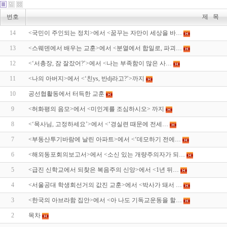
번호
제 목
14
<국민이 주인되는 정치>에서 <꿈꾸는 자만이 세상을 바…
13
<스웨덴에서 배우는 교훈>에서 <분열에서 합일로, 파괴…
12
<‘서총장, 잠 잘잤어?’>에서 <나는 부족함이 많은 사…
11
<나의 아버지>에서 <‘친ys, 반dj라고?’>까지
10
공선협활동에서 터득한 교훈
9
<허화평의 음모>에서 <미인계를 조심하시오> 까지
8
<‘목사님, 고정하세요’>에서 <‘경실련 때문에 전세…
7
<부동산투기바람에 날린 아파트>에서 <‘데모하기 전에…
6
<해외동포회의보고서>에서 <소신 있는 개량주의자가 되…
5
<급진 신학교에서 되찾은 복음주의 신앙>에서 <1년 뒤…
4
<서울공대 학생회선거의 값진 교훈>에서 <박사가 돼서 …
3
<한국의 아브라함 집안>에서 <아 나도 기독교운동을 할…
2
목차