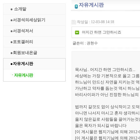
자유게시판
● 소개말
●서경석의세상읽기
작성일 : 12-03-08 14:18
●서경석저서
어지간 하면 그만하시죠
●포토갤러리
글쓴이 :
권현수
●회원보내온글
●자유게시판
목사님.. 어지간 하면 그만하시죠...
ㆍ자유게시판
세상에는 가장 기본적으로 옳고 그름
하느님이 만드신 자연을 지키는것 
가난하고 약자를 돕는것 역시 하느님
바리사이파가 아닌 진정한 하느님의
법까지 갈것도 없이 상식적이고 도
아니면 나서지 마시고 혼자 생각하시
옳지 않은길로 사람들을 끌어가는것은
옳은 목자가 되시길 바랍니다
[이 게시물은 웹지기님에 의해 2012-05
[이 게시물은 웹지기님에 의해 2012-05-2