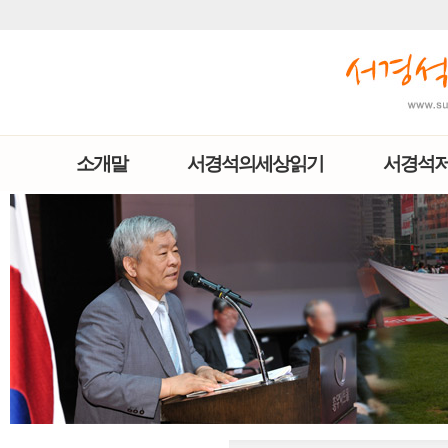
소개말
서경석의세상읽기
서경석