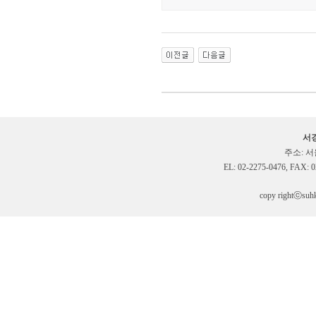
서
주소: 서
EL: 02-2275-0476, FAX: 0
copy rightⓒsuhky