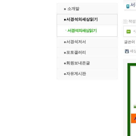
서
● 소개말
●서경석의세상읽기
작성일 
ㆍ서경석의세상읽기
<
●서경석저서
글쓴이 
세상
●포토갤러리
●회원보내온글
●자유게시판