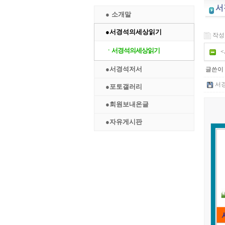
서
● 소개말
●서경석의세상읽기
작성일 
ㆍ서경석의세상읽기
<
●서경석저서
글쓴이 
서경
●포토갤러리
●회원보내온글
●자유게시판